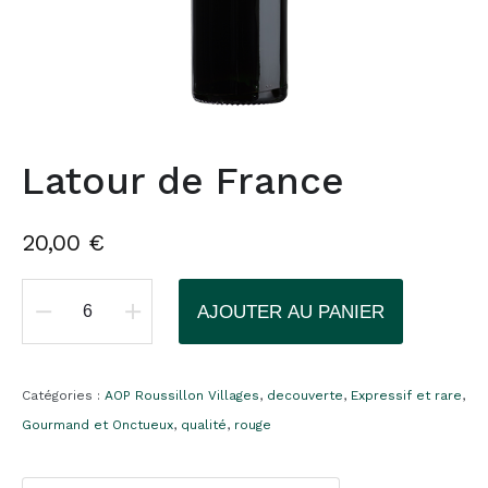
Latour de France
20,00
€
AJOUTER AU PANIER
quantité
de
Latour
Catégories :
AOP Roussillon Villages
,
decouverte
,
Expressif et rare
,
de
Gourmand et Onctueux
,
qualité
,
rouge
France