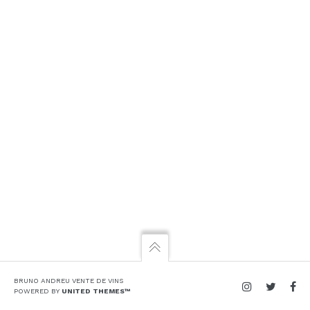
BRUNO ANDREU VENTE DE VINS
POWERED BY
UNITED THEMES™